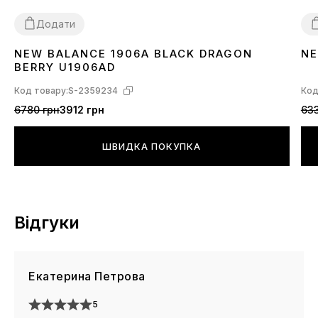
Додати
NEW BALANCE 1906A BLACK DRAGON
NE
36
37
38
39
40
41
42
43
44
45
3
BERRY U1906AD
Код товару:
S-2359234
Код
6780 грн
3912 грн
633
ШВИДКА ПОКУПКА
Відгуки
Екатерина Петрова
5