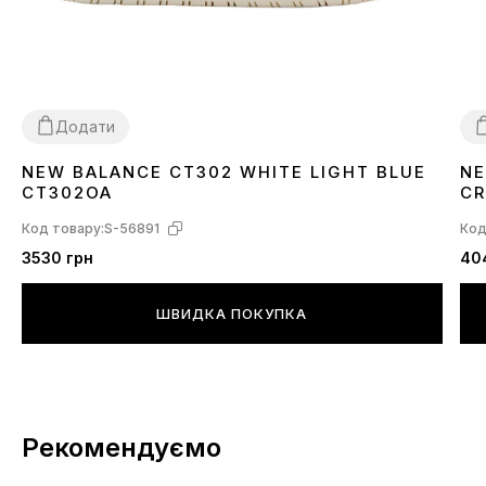
Додати
NEW BALANCE CT302 WHITE LIGHT BLUE
NE
36
39
4
CT302OA
CR
Код товару:
S-56891
Код
3530 грн
40
ШВИДКА ПОКУПКА
Рекомендуємо