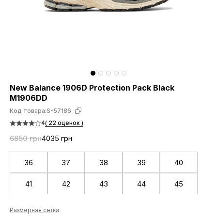
New Balance 1906D Protection Pack Black
M1906DD
Код товара:
S-57186
4
( 22 оценок )
6850 грн
4035 грн
36
37
38
39
40
41
42
43
44
45
Размерная сетка