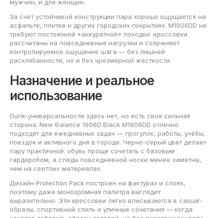
мужчин, и для женщин.
За счёт устойчивой конструкции пара хорошо ощущается на
асфальте, плитке и других городских покрытиях. M1906DD не
требуют постоянной «аккуратной» походки: кроссовки
рассчитаны на повседневные нагрузки и сохраняют
контролируемое ощущение шага — без лишней
расхлябанности, но и без чрезмерной жёсткости.
Назначение и реальное
использование
Dunk-универсальности здесь нет, но есть своя сильная
сторона: New Balance 1906D Black M1906DD отлично
подходят для ежедневных задач — прогулок, работы, учёбы,
поездок и активного дня в городе. Чёрно-серый цвет делает
пару практичной: обувь проще сочетать с базовым
гардеробом, а следы повседневной носки менее заметны,
чем на светлых материалах.
Дизайн Protection Pack построен на фактурах и слоях,
поэтому даже монохромная палитра выглядит
выразительно. Эти кроссовки легко вписываются в casual-
образы, спортивный стиль и уличные сочетания — когда
хочется добавить образу деталей, но без перегруженности.