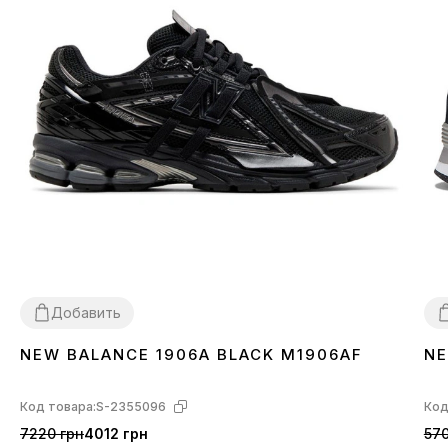
Добавить
NEW BALANCE 1906A BLACK M1906AF
NE
36
37
38
39
40
41
42
43
44
45
3
Код товара:
S-2355096
Код
7220 грн
4012 грн
570