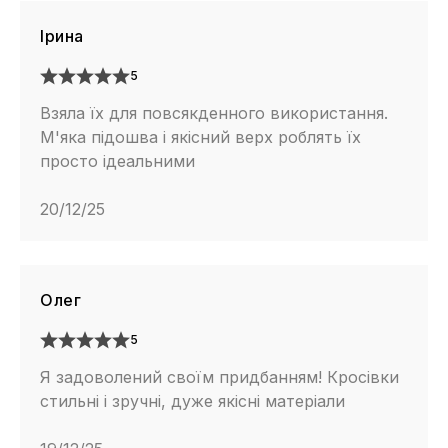
Ірина
5
Взяла їх для повсякденного використання.
М'яка підошва і якісний верх роблять їх
просто ідеальними
20/12/25
Олег
5
Я задоволений своїм придбанням! Кросівки
стильні і зручні, дуже якісні матеріали