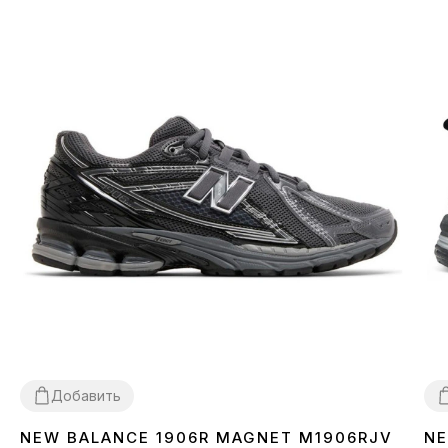
Добавить
NEW BALANCE 1906R MAGNET M1906RJV
NE
40
41
42
44
45
4