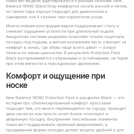
помогает модели адаптироваться к разным сезонам: New
Balance 1906D Black/Gray комфортно носить весной и летом,
но также пара хорошо подходит для демисезона и
сценариев «на 4 сезона» при корректном уходе.
Многослойная конструкция верха поддерживает стопу и
снижает ощущение усталости при длительной ходьбе.
Аккуратная система шнуровки позволяет точнее подогнать
посадку под подъём, а мягкая внутренняя часть отвечает за
комфорт в зонах, где обувь чаще всего давит — вокруг
пятки и по линии щиколотки. В результате Protection Pack
Black воспринимаются собранными и устойчивыми, не теряя
при этом мягкости в повседневных движениях.
Комфорт и ощущение при
носке
New Balance 1906D Protection Pack в расцветке Black — это
история про сбалансированный комфорт: кроссовки
подходят тем, кто много перемещается по городу, проводит
день на ногах или просто хочет более «плотную» и
уверенную посадку. Внутренние текстильные элементы
помогают поддерживать приятный микроклимат, а
продуманная форма колодки делает модель удобной и для