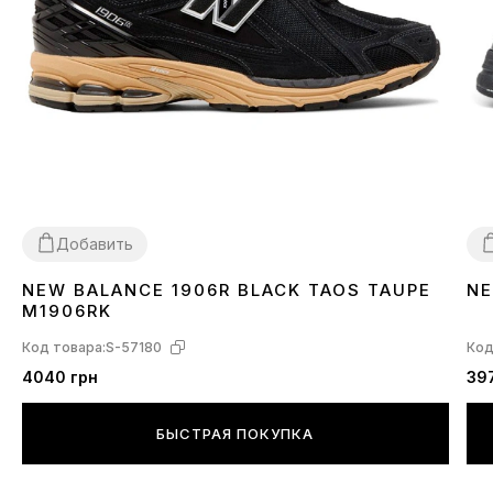
Добавить
NEW BALANCE 1906R BLACK TAOS TAUPE
NE
36
37
38
39
40
41
42
43
44
4
M1906RK
Код товара:
S-57180
Код
4040 грн
39
БЫСТРАЯ ПОКУПКА