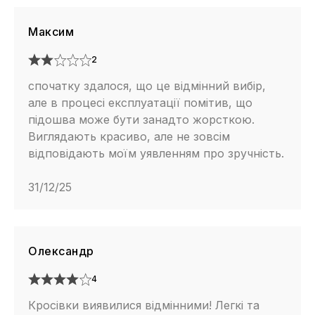
Максим
2
спочатку здалося, що це відмінний вибір,
але в процесі експлуатації помітив, що
підошва може бути занадто жорсткою.
Виглядають красиво, але не зовсім
відповідають моїм уявленням про зручність.
31/12/25
Олександр
4
Кросівки виявилися відмінними! Легкі та