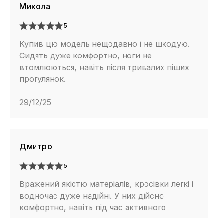
Микола
5
Купив цю модель нещодавно і не шкодую.
Сидять дуже комфортно, ноги не
втомлюються, навіть після тривалих піших
прогулянок.
29/12/25
Дмитро
5
Вражений якістю матеріалів, кросівки легкі і
водночас дуже надійні. У них дійсно
комфортно, навіть під час активного