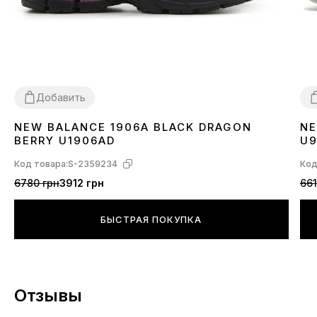
Добавить
NEW BALANCE 1906A BLACK DRAGON
NE
36
37
38
39
40
41
42
43
44
45
3
BERRY U1906AD
U
Код товара:
S-2359234
Код
6780 грн
3912 грн
661
БЫСТРАЯ ПОКУПКА
Отзывы