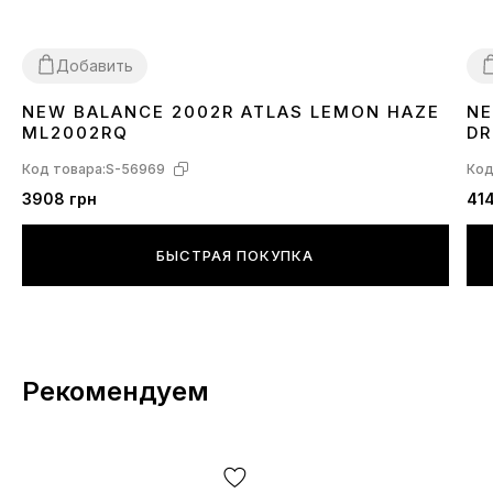
Добавить
NEW BALANCE 2002R ATLAS LEMON HAZE
NE
36
37
38
39
40
3
ML2002RQ
DR
Код товара:
S-56969
Код
3908 грн
414
БЫСТРАЯ ПОКУПКА
Рекомендуем