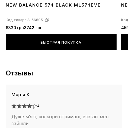
NEW BALANCE 574 BLACK ML574EVE
NE
36
37
38
39
40
41
42
43
44
45
3
Код товара:
S-56805
Код
6330 грн
3742 грн
459
БЫСТРАЯ ПОКУПКА
Отзывы
Марія К
4
Дуже м’які, кольори стримані, взагалі мені
зайшли