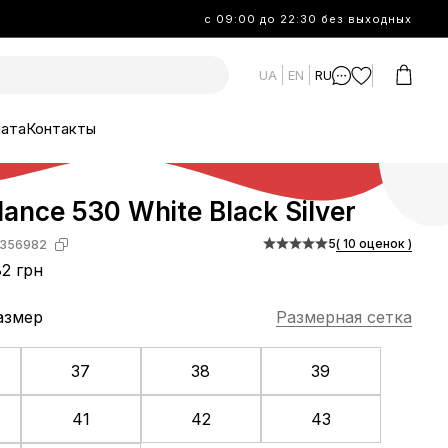
с 09:00 до 22:30 без выходных
UA
EN
RU
лата
Контакты
ance 530 White Black Silver
5
( 10 оценок )
356982
2 грн
азмер
Размерная сетка
37
38
39
41
42
43