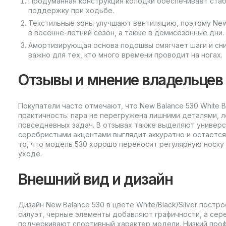
Продуманная конструкция колодки обеспечивает ста
поддержку при ходьбе.
Текстильные зоны улучшают вентиляцию, поэтому New B
в весенне-летний сезон, а также в демисезонные дни.
Амортизирующая основа подошвы смягчает шаги и сн
важно для тех, кто много времени проводит на ногах.
Отзывы и мнение владельцев
Покупатели часто отмечают, что New Balance 530 White Bl
практичность: пара не перегружена лишними деталями, л
повседневных задач. В отзывах также выделяют универс
серебристыми акцентами выглядит аккуратно и остается 
то, что модель 530 хорошо переносит регулярную носку
уходе.
Внешний вид и дизайн
Дизайн New Balance 530 в цвете White/Black/Silver постр
силуэт, черные элементы добавляют графичности, а сер
подчеркивают спортивный характер модели. Низкий проф