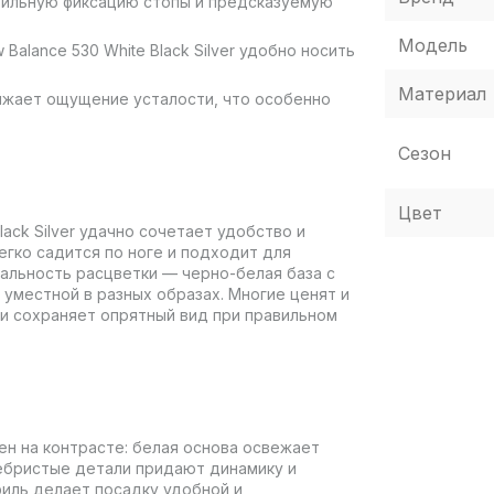
бильную фиксацию стопы и предсказуемую
Модель
alance 530 White Black Silver удобно носить
Материал
ижает ощущение усталости, что особенно
Сезон
Цвет
ack Silver удачно сочетает удобство и
егко садится по ноге и подходит для
альность расцветки — черно-белая база с
уместной в разных образах. Многие ценят и
 и сохраняет опрятный вид при правильном
оен на контрасте: белая основа освежает
ебристые детали придают динамику и
иль делает посадку удобной и