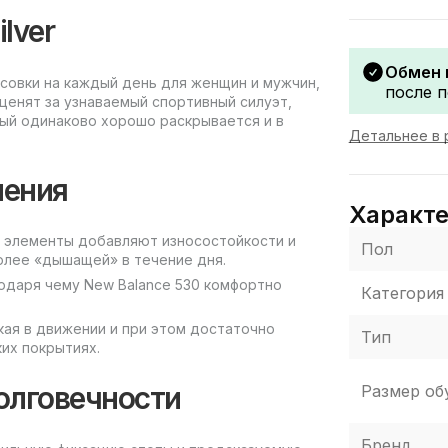
lver
Обмен 
оссовки на каждый день для женщин и мужчин,
после п
ценят за узнаваемый спортивный силуэт,
ый одинаково хорошо раскрывается и в
Детальнее в 
нения
Характ
е элементы добавляют износостойкости и
Пол
олее «дышащей» в течение дня.
одаря чему New Balance 530 комфортно
Категория
кая в движении и при этом достаточно
Тип
ких покрытиях.
олговечности
Размер об
Бренд