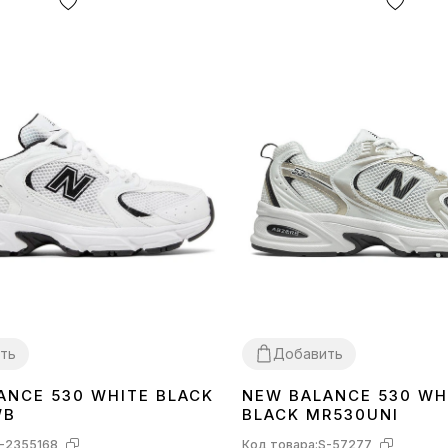
ть
Добавить
ANCE 530 WHITE BLACK
NEW BALANCE 530 WH
40
41
42
43
44
45
36
37
38
39
40
41
43
44
WB
BLACK MR530UNI
-2355168
Код товара:
S-57277