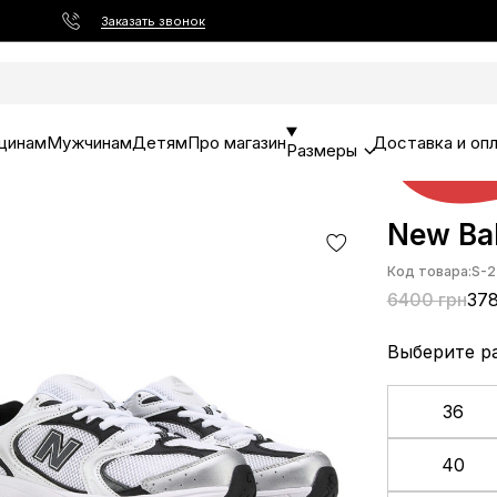
Заказать звонок
щинам
Мужчинам
Детям
Про магазин
Доставка и оп
Размеры
New Bal
Код товара:
S-2
6400 грн
378
Выберите р
36
40