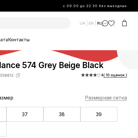
с 09:00 до 22:30 без выходных
UA
EN
RU
лата
Контакты
ance 574 Grey Beige Black
4
( 10 оценок )
358812
азмер
Размерная сетка
37
38
39