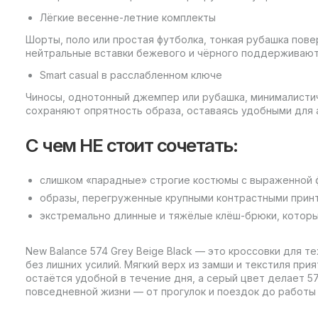
Лёгкие весенне-летние комплекты
Шорты, поло или простая футболка, тонкая рубашка пов
нейтральные вставки бежевого и чёрного поддерживают
Smart casual в расслабленном ключе
Чиносы, однотонный джемпер или рубашка, минималистич
сохраняют опрятность образа, оставаясь удобными для а
С чем НЕ стоит сочетать:
слишком «парадные» строгие костюмы с выраженной
образы, перегруженные крупными контрастными прин
экстремально длинные и тяжёлые клёш-брюки, котор
New Balance 574 Grey Beige Black — это кроссовки для т
без лишних усилий. Мягкий верх из замши и текстиля пр
остаётся удобной в течение дня, а серый цвет делает 
повседневной жизни — от прогулок и поездок до работы 