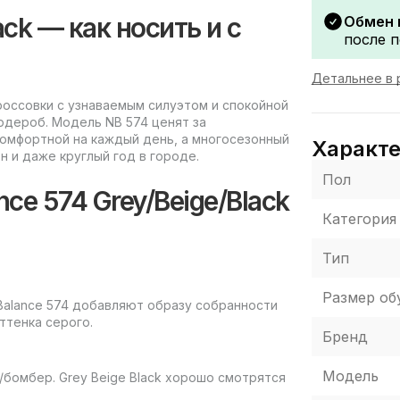
ack — как носить и с
Обмен 
после п
Детальнее в 
кроссовки с узнаваемым силуэтом и спокойной
рдероб. Модель NB 574 ценят за
комфортной на каждый день, а многосезонный
Характ
н и даже круглый год в городе.
Пол
ce 574 Grey/Beige/Black
Категория
Тип
Размер об
 Balance 574 добавляют образу собранности
ттенка серого.
Бренд
Модель
/бомбер. Grey Beige Black хорошо смотрятся