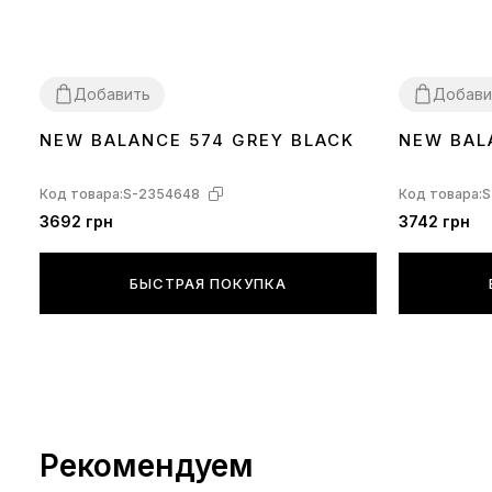
Добавить
Добави
NEW BALANCE 574 GREY BLACK
NEW BAL
41
42
43
45
36
37
38
40
Код товара:
S-2354648
Код товара:
S
3692 грн
3742 грн
БЫСТРАЯ ПОКУПКА
Рекомендуем