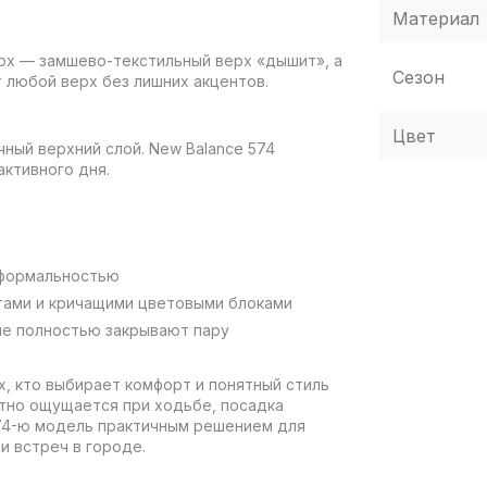
Материал
ерх — замшево-текстильный верх «дышит», а
Сезон
 любой верх без лишних акцентов.
Цвет
ный верхний слой. New Balance 574
ктивного дня.
 формальностью
тами и кричащими цветовыми блоками
ые полностью закрывают пару
ех, кто выбирает комфорт и понятный стиль
иятно ощущается при ходьбе, посадка
574-ю модель практичным решением для
и встреч в городе.