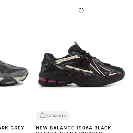
Добавить
ARK GREY
NEW BALANCE 1906A BLACK
36
37
38
39
40
41
42
43
44
45