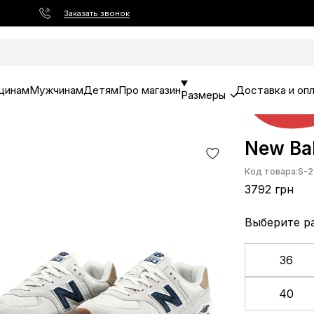
Заказать звонок
щинам
Мужчинам
Детям
Про магазин
Доставка и оп
Размеры
New Bal
Код товара:
S-2
3792 грн
Выберите р
36
40