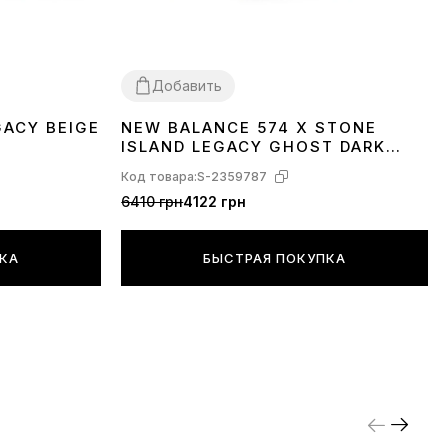
Добавить
GACY BEIGE
NEW BALANCE 574 X STONE
38
40
41
42
43
44
45
ISLAND LEGACY GHOST DARK
GREY U574BST1
Код товара:
S-2359787
6410 грн
4122 грн
ПКА
БЫСТРАЯ ПОКУПКА