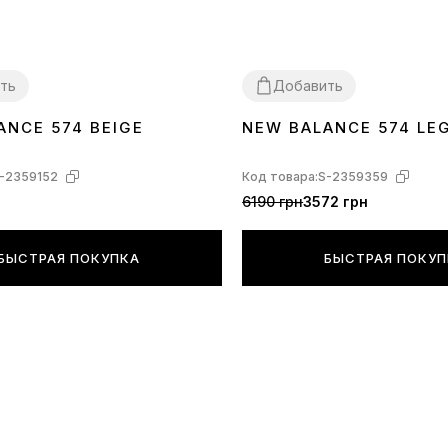
ть
Добавить
ANCE 574 BEIGE
NEW BALANCE 574 LE
41
42
45
38
-2359152
Код товара:
S-2359359
6190 грн
3572 грн
БЫСТРАЯ ПОКУПКА
БЫСТРАЯ ПОКУ