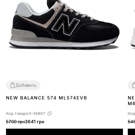
Добавить
NEW BALANCE 574 ML574EVB
NE
36
37
38
39
40
41
42
43
44
45
3
M
Код товара:
S-56807
Код
5700 грн
3641 грн
546