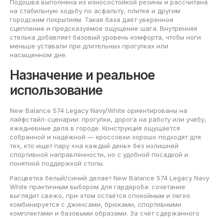
Подошва выполнена из износостойкой резины и рассчитана
на стабильную ходьбу по асфальту, плитке и другим
городским покрытиям. Такая база даёт уверенное
сцепление и предсказуемое ощущение шага. Внутренняя
стелька добавляет базовый уровень комфорта, чтобы ноги
меньше уставали при длительных прогулках или
насыщенном дне.
Назначение и реальное
использование
New Balance 574 Legacy Navy/White ориентированы на
лайфстайл-сценарии: прогулки, дорога на работу или учёбу,
ежедневные дела в городе. Конструкция ощущается
собранной и надёжной — кроссовки хорошо подходят для
тех, кто ищет пару «на каждый день» без излишней
спортивной направленности, но с удобной посадкой и
понятной поддержкой стопы.
Расцветка белый/синий делает New Balance 574 Legacy Navy
White практичным выбором для гардероба: сочетание
выглядит свежо, при этом остаётся спокойным и легко
комбинируется с джинсами, брюками, спортивными
комплектами и базовыми образами. За счёт сдержанного