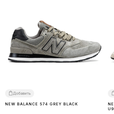
Добавить
NEW BALANCE 574 GREY BLACK
NE
41
42
43
45
3
U