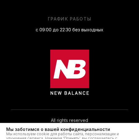
ГРАФИК РАБОТЫ
с 09:00 до 22:30 без выходных
All rights reserved
Мы заботимся о вашей конфиденциальности
Мы используем cookie для работы сайта, персонализации и
© 2026. NB.IN.UA®
улучшения сервиса. Нажимая 'Принять', вы соглашаетесь с