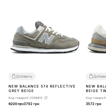
Добавить
Добави
NEW BALANCE 574 REFLECTIVE
NEW BAL
36
37
38
39
40
41
42
43
44
45
45
GREY BEIGE
BEIGE T
Код товара:
S-2358813
Код товара:
S
6220 грн
3792 грн
3572 грн