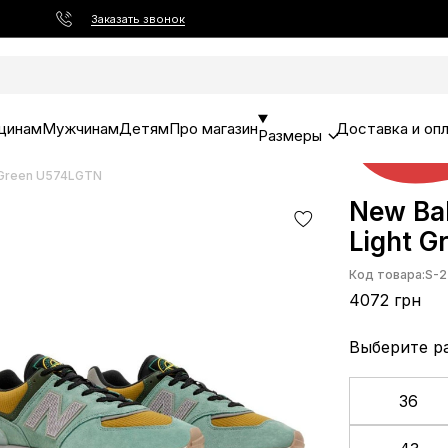
Заказать звонок
щинам
Мужчинам
Детям
Про магазин
Доставка и оп
Размеры
t Green U574LGTN
New Bal
Light 
Код товара:
S-2
4072 грн
Выберите р
36