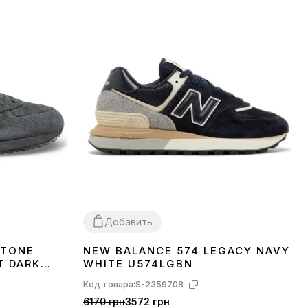
Добавить
STONE
NEW BALANCE 574 LEGACY NAVY
41
T DARK
WHITE U574LGBN
Код товара:
S-2359708
6170 грн
3572 грн