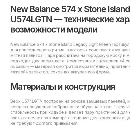
New Balance 574 x Stone Island
U574LGTN — технические хар
возможности модели
New Balance 574 x Stone Island Legacy Light Green (арти
для повседневного ритма, в которых сочетаются узнавае
мятная палитра. Пара рассчитана на городскую носку и 
подходит для весны-лета, демисезона и сценариев «4 с
из замши — материал смотрится выразительно, приятен 
«живой» характер, сохраняя аккуратную форму.
Материалы и конструкция
Верх U574LGTN построен на основе замшевых панелей, 
создают ощущение собранности обуви на стопе. Такая к
стабильность при ходьбе и делает пару практичной для
часть отвечает за комфорт в течение дня: кроссовки о
не требуют долгого привыкания.