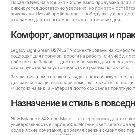
Посадка New Balance 574 x Stone Island продумана для а
фиксируется достаточно уверенно, но при этом остаётс
щиколотки. Низкий профиль даёт свободу шагу и подде
это важно для тех, кто много ходит в течение дня.
Комфорт, амортизация и пра
Legacy Light Green U574LGTN ориентированы на комфорт
подходят для прогулок, дороги на работу или учёбу, по
работает на баланс — достаточно мягко для повседневн
стопа чувствовала устойчивость на разных покрытиях.
Замша в мятном оттенке выглядит свежо и аккуратно, но
для замши и защитный спрей помогают сохранять цвет и 
«чистой» на вид, а материал долго сохраняет приятную т
Назначение и стиль в повсед
New Balance 574 Stone Island — это кроссовки для тех, к
универсальность в гардеробе. Мятный цвет легко подде
более яркие сочетания, добавляя свежий акцент без пе