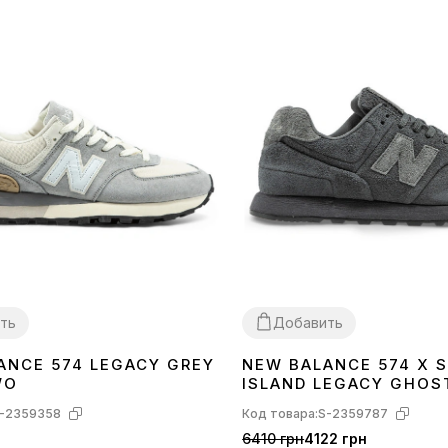
ть
Добавить
ANCE 574 LEGACY GREY
NEW BALANCE 574 X 
38
40
41
42
43
44
45
WO
ISLAND LEGACY GHOS
GREY U574BST1
-2359358
Код товара:
S-2359787
6410 грн
4122 грн