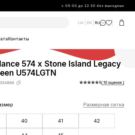
с 09:00 до 22:30 без выходных
UA
EN
RU
лата
Контакты
ance 574 x Stone Island Legacy
Green U574LGTN
5
( 10 оценок )
354966
азмер
Размерная сетка
40
41
42