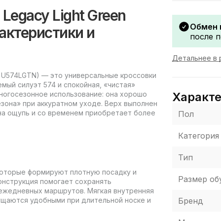
 Legacy Light Green
Обмен 
актеристики и
после п
Детальнее в 
кул U574LGTN) — это универсальные кроссовки
мый силуэт 574 и спокойная, «чистая»
Характ
многосезонное использование: она хорошо
езона» при аккуратном уходе. Верх выполнен
на ощупь и со временем приобретает более
Пол
Категория
Тип
которые формируют плотную посадку и
Размер об
онструкция помогает сохранять
 ежедневных маршрутов. Мягкая внутренняя
Бренд
щущаются удобными при длительной носке и