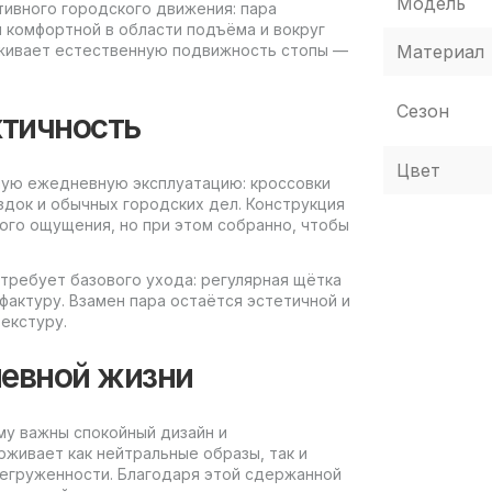
Модель
ктивного городского движения: пара
я комфортной в области подъёма и вокруг
Материал
рживает естественную подвижность стопы —
Сезон
ктичность
Цвет
ную ежедневную эксплуатацию: кроссовки
ездок и обычных городских дел. Конструкция
ого ощущения, но при этом собранно, чтобы
 требует базового ухода: регулярная щётка
фактуру. Взамен пара остаётся эстетичной и
екстуру.
невной жизни
ому важны спокойный дизайн и
рживает как нейтральные образы, так и
регруженности. Благодаря этой сдержанной