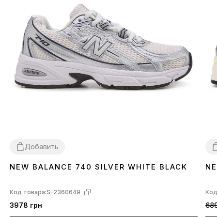
Добавить
NEW BALANCE 740 SILVER WHITE BLACK
NE
41
42
43
44
45
46
4
Код товара:
S-2360649
Код
3978 грн
689