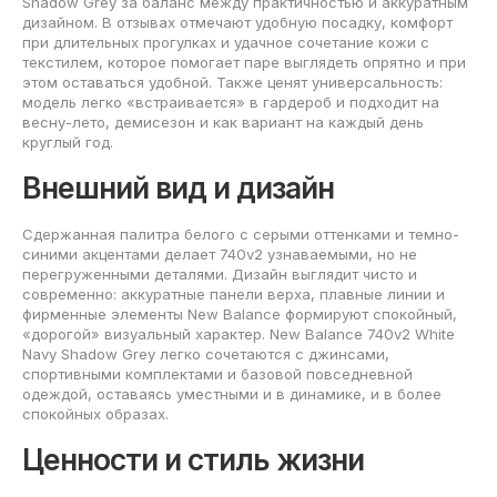
Shadow Grey за баланс между практичностью и аккуратным
дизайном. В отзывах отмечают удобную посадку, комфорт
при длительных прогулках и удачное сочетание кожи с
текстилем, которое помогает паре выглядеть опрятно и при
этом оставаться удобной. Также ценят универсальность:
модель легко «встраивается» в гардероб и подходит на
весну-лето, демисезон и как вариант на каждый день
круглый год.
Внешний вид и дизайн
Сдержанная палитра белого с серыми оттенками и темно-
синими акцентами делает 740v2 узнаваемыми, но не
перегруженными деталями. Дизайн выглядит чисто и
современно: аккуратные панели верха, плавные линии и
фирменные элементы New Balance формируют спокойный,
«дорогой» визуальный характер. New Balance 740v2 White
Navy Shadow Grey легко сочетаются с джинсами,
спортивными комплектами и базовой повседневной
одеждой, оставаясь уместными и в динамике, и в более
спокойных образах.
Ценности и стиль жизни