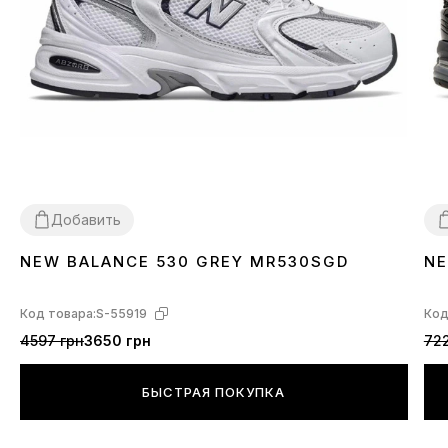
Добавить
NEW BALANCE 530 GREY MR530SGD
NE
36
37
38
39
40
41
42
43
44
45
3
Код товара:
S-55919
Код
4597 грн
3650 грн
722
БЫСТРАЯ ПОКУПКА