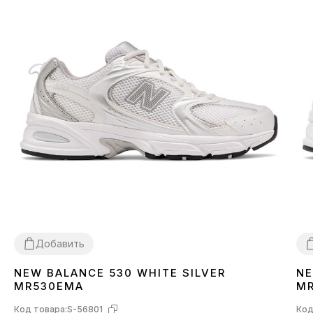
Добавить
NEW BALANCE 530 WHITE SILVER
NE
36
37
38
39
40
41
42
43
44
45
3
MR530EMA
M
Код товара:
S-56801
Код