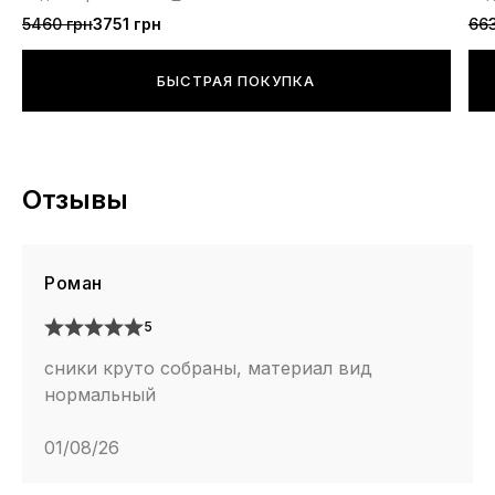
5460 грн
3751 грн
663
БЫСТРАЯ ПОКУПКА
Отзывы
Роман
5
сники круто собраны, материал вид
нормальный
01/08/26