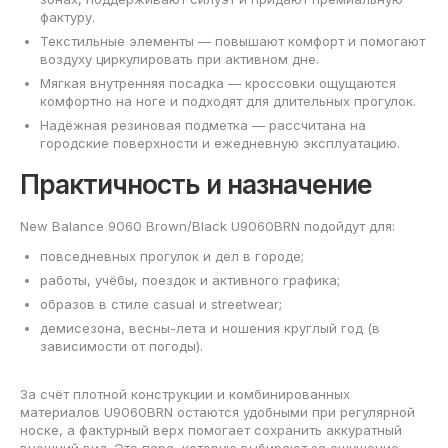
фактуру.
Текстильные элементы — повышают комфорт и помогают
воздуху циркулировать при активном дне.
Мягкая внутренняя посадка — кроссовки ощущаются
комфортно на ноге и подходят для длительных прогулок.
Надёжная резиновая подметка — рассчитана на
городские поверхности и ежедневную эксплуатацию.
Практичность и назначение
New Balance 9060 Brown/Black U9060BRN подойдут для:
повседневных прогулок и дел в городе;
работы, учёбы, поездок и активного графика;
образов в стиле casual и streetwear;
демисезона, весны-лета и ношения круглый год (в
зависимости от погоды).
За счёт плотной конструкции и комбинированных
материалов U9060BRN остаются удобными при регулярной
носке, а фактурный верх помогает сохранить аккуратный
внешний вид. Это пара, которую выбирают за ощущение