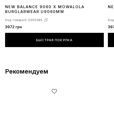
NEW BALANCE 9060 X MOWALOLA
NE
41
4
BURGLARWEAR U9060MW
Код товара:
S-2355385
Код
3972 грн
39
БЫСТРАЯ ПОКУПКА
Рекомендуем