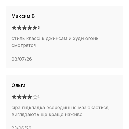
Максим В
5
стиль класс! к джинсам и худи огонь
смотрятся
08/07/26
Ольга
4
сіра підкладка всередині не мазюкається,
виглядають ще кращє наживо
23/06/26