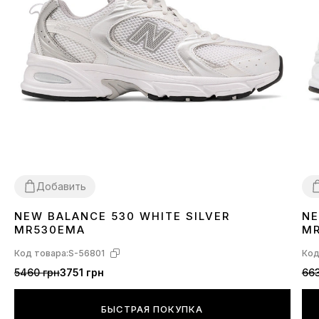
Добавить
NEW BALANCE 530 WHITE SILVER
NE
36
37
38
39
40
41
42
43
44
45
3
MR530EMA
M
Код товара:
S-56801
Код
5460 грн
3751 грн
663
БЫСТРАЯ ПОКУПКА