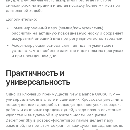
внутри. Внутренняя часть аккуратно прилегает к стопе,
снижая риск натираний и делая посадку более мягкой при
длительной ходьбе.
Дополнительно:
Комбинированный верх (замша/кожа/текстиль)
рассчитан на активную повседневную носку и сохраняет
аккуратный внешний вид при регулярном использовании;
Амортизирующая основа смягчает шаг и уменьшает
усталость, что особенно заметно в длительных прогулках
и при насыщенном дне.
Практичность и
универсальность
Одно из ключевых преимуществ New Balance U9060HSP —
универсальность в стиле и сценариях. Кроссовки уместны в
повседневном гардеробе, подходят для прогулок, поездок,
работы и активных городских дней, когда важно сочетание
удобства и визуальной выразительности. Расцветка
December Sky в розово-фиолетовой гамме делает пару
заметной, но при этом сохраняет «живую» повседневность: