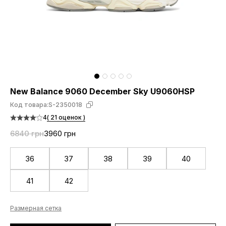
New Balance 9060 December Sky U9060HSP
Код товара:
S-2350018
4
( 21 оценок )
6840 грн
3960 грн
36
37
38
39
40
41
42
Размерная сетка