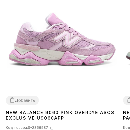
Добавить
NEW BALANCE 9060 PINK OVERDYE ASOS
NE
36
37
38
39
40
41
42
43
3
EXCLUSIVE U9060APP
PA
Код товара:
S-2356587
Код