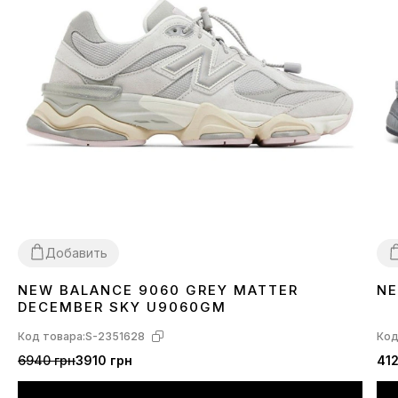
Добавить
NEW BALANCE 9060 GREY MATTER
NE
36
37
38
39
40
41
42
43
44
45
3
DECEMBER SKY U9060GM
Код товара:
S-2351628
Код
6940 грн
3910 грн
412