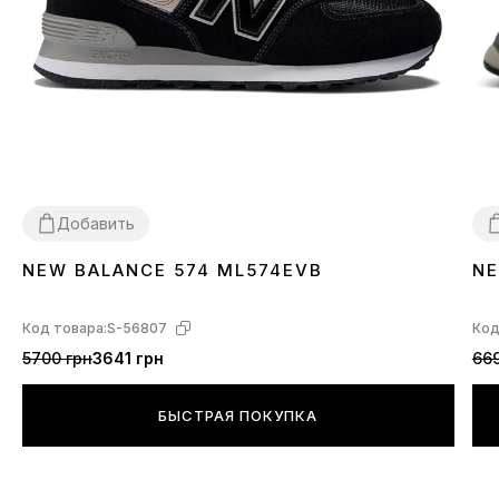
Добавить
NEW BALANCE 574 ML574EVB
NE
36
37
38
39
40
41
42
43
44
45
46
3
Код товара:
S-56807
Код
5700 грн
3641 грн
669
БЫСТРАЯ ПОКУПКА