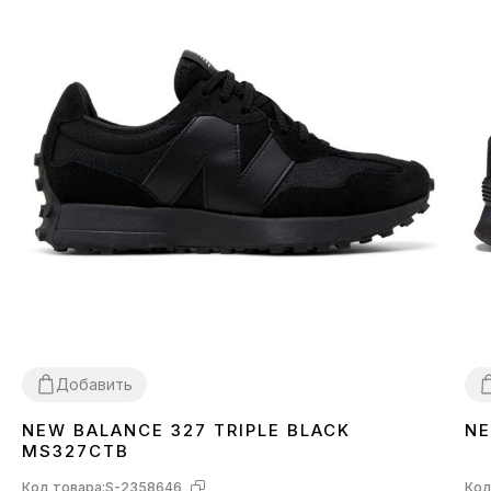
Добавить
NEW BALANCE 327 TRIPLE BLACK
NE
36
37
38
39
40
41
42
43
44
45
3
MS327CTB
Код товара:
S-2358646
Код