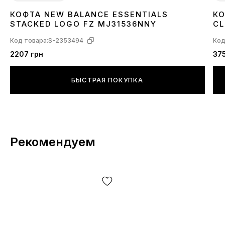
КОФТА NEW BALANCE ESSENTIALS
КО
XL
STACKED LOGO FZ MJ31536NNY
CL
Код товара:
S-2353494
Код
2207 грн
37
БЫСТРАЯ ПОКУПКА
Рекомендуем