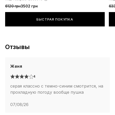
6120 грн
3502 грн
633
БЫСТРАЯ ПОКУПКА
Отзывы
Женя
4
серая классно с темно-синим смотрится, на
прохладную погоду вообще пушка
07/08/26