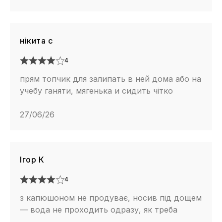
нікита с
4
прям топчик для залипать в ней дома або на
учебу ганяти, мягенька и сидить чітко
27/06/26
Ігор К
4
з капюшоном не продуває, носив під дощем
— вода не проходить одразу, як треба