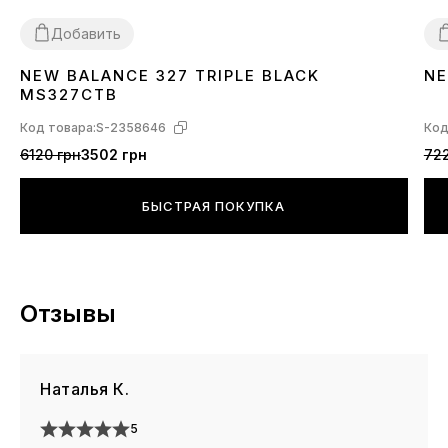
Добавить
NEW BALANCE 327 TRIPLE BLACK
NE
36
37
38
39
40
41
42
43
44
45
3
MS327CTB
Код товара:
S-2358646
Код
6120 грн
3502 грн
722
БЫСТРАЯ ПОКУПКА
Отзывы
Наталья К.
5