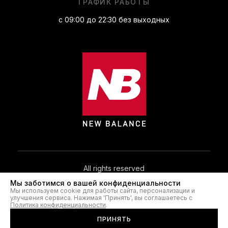
ГРАФИК РАБОТЫ
с 09:00 до 22:30 без выходных
All rights reserved
Мы заботимся о вашей конфиденциальности
Мы используем cookie для работы сайта, персонализации и
© 2026. NB.IN.UA®
улучшения сервиса. Нажимая 'Принять', вы соглашаетесь с
Политика конфиденциальности
.
ПРИНЯТЬ