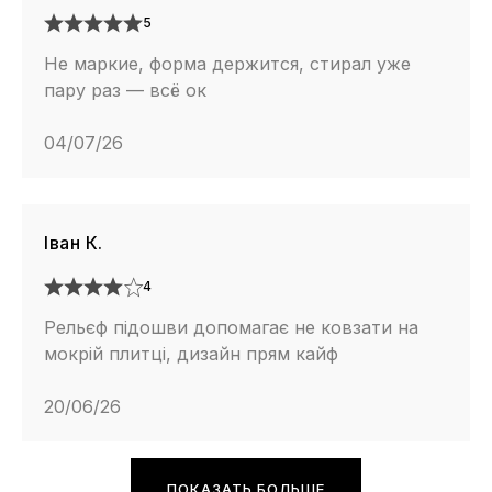
5
Не маркие, форма держится, стирал уже
пару раз — всё ок
04/07/26
Іван К.
4
Рельєф підошви допомагає не ковзати на
мокрій плитці, дизайн прям кайф
20/06/26
ПОКАЗАТЬ БОЛЬШЕ