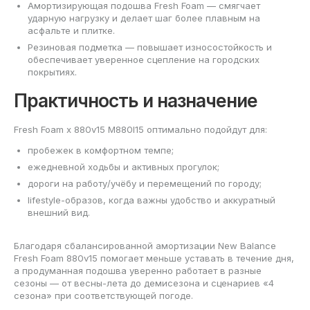
Амортизирующая подошва Fresh Foam — смягчает
ударную нагрузку и делает шаг более плавным на
асфальте и плитке.
Резиновая подметка — повышает износостойкость и
обеспечивает уверенное сцепление на городских
покрытиях.
Практичность и назначение
Fresh Foam x 880v15 M880I15 оптимально подойдут для:
пробежек в комфортном темпе;
ежедневной ходьбы и активных прогулок;
дороги на работу/учёбу и перемещений по городу;
lifestyle-образов, когда важны удобство и аккуратный
внешний вид.
Благодаря сбалансированной амортизации New Balance
Fresh Foam 880v15 помогает меньше уставать в течение дня,
а продуманная подошва уверенно работает в разные
сезоны — от весны-лета до демисезона и сценариев «4
сезона» при соответствующей погоде.