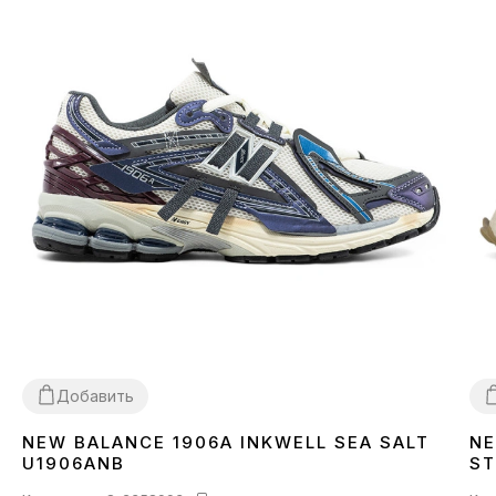
Добавить
NEW BALANCE 1906A INKWELL SEA SALT
NE
36
37
38
39
40
41
42
45
3
U1906ANB
ST