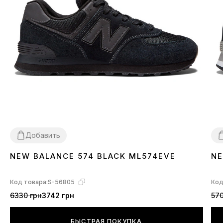
Добавить
NEW BALANCE 574 BLACK ML574EVE
NE
36
37
38
39
40
41
42
43
44
45
3
Код товара:
S-56805
Код
6330 грн
3742 грн
570
БЫСТРАЯ ПОКУПКА