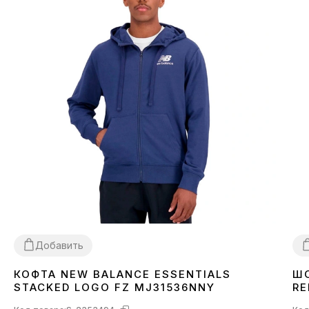
Добавить
КОФТА NEW BALANCE ESSENTIALS
ШО
XL
L
STACKED LOGO FZ MJ31536NNY
RE