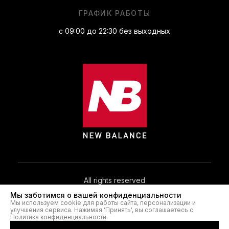
ГРАФИК РАБОТЫ
с 09:00 до 22:30 без выходных
All rights reserved
Мы заботимся о вашей конфиденциальности
Мы используем cookie для работы сайта, персонализации и
© 2026. NB.IN.UA®
улучшения сервиса. Нажимая 'Принять', вы соглашаетесь с
Политика конфиденциальности
.