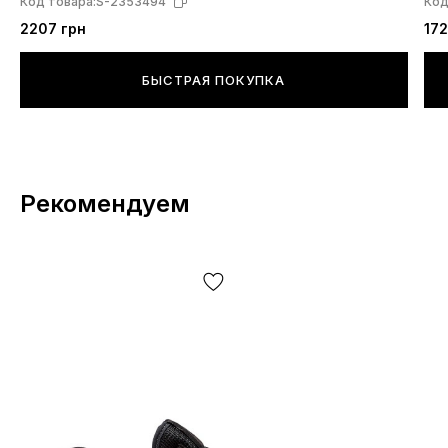
Код товара:
S-2353494
Код
2207 грн
172
БЫСТРАЯ ПОКУПКА
Рекомендуем