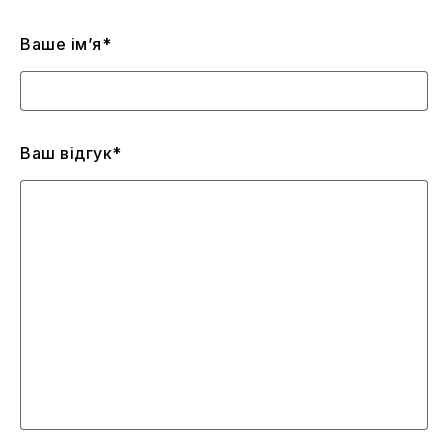
Ваше ім’я*
Ваш відгук*