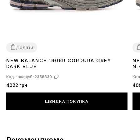
Додати
NEW BALANCE 1906R CORDURA GREY
NE
41
42
43
44
3
DARK BLUE
N.
Код товару:
S-2358839
Код
4022 грн
40
ШВИДКА ПОКУПКА
Рекомендуємо