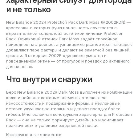
и не только
New Balance 2002R Protection Pack Dark Moss (M2002RDN) —
кроссовки, в которых функциональность сочетается с
выразительной «слоистой» эстетикой линейки Protection
Pack. Оливковый оттенок Dark Moss задаёт спокойное,
природное настроение, а узнаваемые рваные края накладок
добавляют паре фактуры и делают её заметной без лишней
яркости. Эта версия 2002R одинаково уместна в
повседневном ритме — от прогулок и поездок до активного
дня на ногах.
Что внутри и снаружи
Верх New Balance 2002R Dark Moss выполнен из комбинации
кожи и нейлона: кожаные элементы отвечают за
износостойкость и поддержание формы, а нейлоновые
вставки улучшают вентиляцию и делают посадку более
гибкой. Многослойная конструкция характерна для Protection
Pack — она не только формирует дизайн, но и усиливает
практичность в условиях ежедневной носки.
Конструктивные элементы: