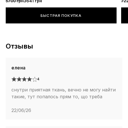
5700 грн
3641 грн
722
БЫСТРАЯ ПОКУПКА
Отзывы
еленa
4
снутри приятная ткань, вечно не могу найти
такие, тут попалось прям то, що треба
22/06/26