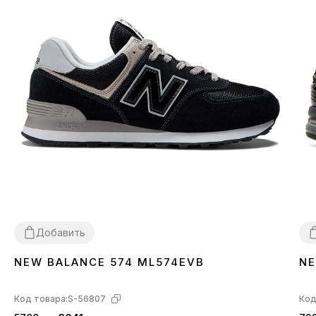
Добавить
NEW BALANCE 574 ML574EVB
NE
36
37
38
39
40
41
42
43
44
45
3
Код товара:
S-56807
Код