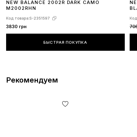
NEW BALANCE 2002R DARK CAMO
NE
40
41
42
4
M2002RHN
BL
Код товара:
S-2351597
Код
3830 грн
706
БЫСТРАЯ ПОКУПКА
Рекомендуем