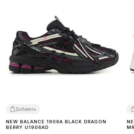
Добавить
NEW BALANCE 1906A BLACK DRAGON
NE
36
37
38
39
40
41
42
43
44
45
3
BERRY U1906AD
M