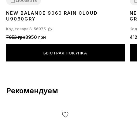
Добавить
NEW BALANCE 9060 RAIN CLOUD
NE
36
37
38
39
40
41
42
43
44
45
3
U9060GRY
GR
Код товара:
S-56975
Код
7053 грн
3950 грн
412
БЫСТРАЯ ПОКУПКА
Рекомендуем