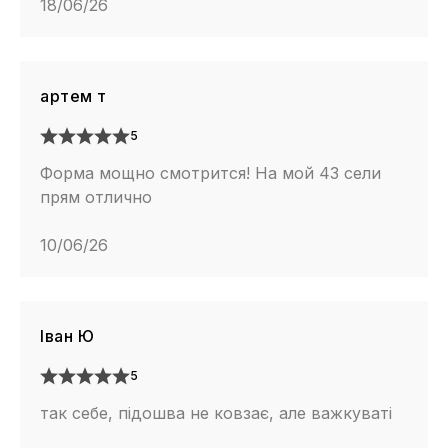
18/06/26
артем т
5
Форма мощно смотрится! На мой 43 сели
прям отлично
10/06/26
Іван Ю
5
так себе, підошва не ковзає, але важкуваті