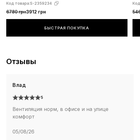
Код товара:
S-2359234
Код
6780 грн
3912 грн
546
БЫСТРАЯ ПОКУПКА
Отзывы
Влад
5
Вентиляция норм, в офисе и на улице
комфорт
05/08/26