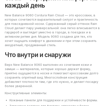
каждый день
New Balance 9060 Cordura Rain Cloud — это кроссовки, в
которых сочетаются выразительный силуэт и практичность
для повседневной носки. Сдержанный серый оттенок Rain
Cloud делает пару универсальной: она легко вписывается в
гардероб и выглядит уместно в городе, в поездках и в
активном ритме дня. Модель 9060 создана для тех, кто
хочет ощущать комфорт в движении и при этом сохранять
аккуратный, продуманный стиль.
Что внутри и снаружи
Верх New Balance 9060 выполнен из сочетания кожи и
замши — материалов, которые хорошо держат форму,
приятно ощущаются в носке и помогают кроссовкам долго
сохранять опрятный вид. Многослойная конструкция
добавляет плотности там, где это нужно, и делает посадку
более уверенной.
Конструктивные элементы:
Кожаные панели для поддержки и устойчивости формы.
Замшевые вставки для фактуры, мягкости и более