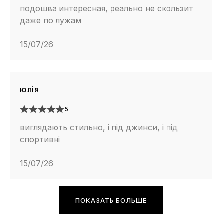
подошва интересная, реально не скользит
даже по лужам
15/07/26
юлія
5
виглядають стильно, і під джинси, і під
спортивні
15/07/26
ПОКАЗАТЬ БОЛЬШЕ