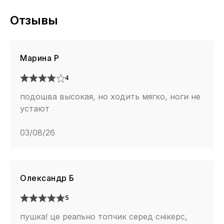
Отзывы
Марина Р
4
подошва высокая, но ходить мягко, ноги не
устают
03/08/26
Олександр Б
5
пушка! це реально топчик серед снікерс,