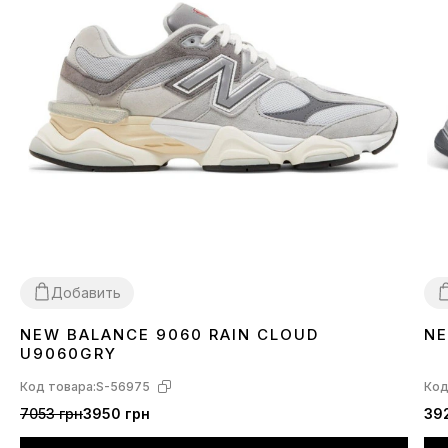
Добавить
NEW BALANCE 9060 RAIN CLOUD
NE
36
37
38
39
40
41
42
43
44
45
4
U9060GRY
Код товара:
S-56975
Код
7053 грн
3950 грн
392