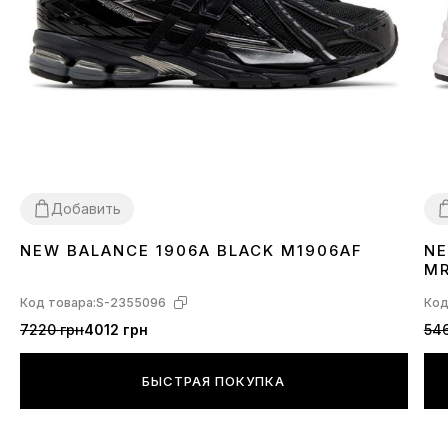
Добавить
NEW BALANCE 1906A BLACK M1906AF
NE
36
37
38
39
40
41
42
43
44
45
3
M
Код товара:
S-2355096
Код
7220 грн
4012 грн
546
БЫСТРАЯ ПОКУПКА