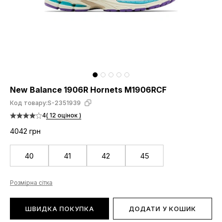
New Balance 1906R Hornets M1906RCF
Код товару:
S-2351939
4
( 12 оцінок )
4042 грн
40
41
42
45
Розмірна сітка
ШВИДКА ПОКУПКА
ДОДАТИ У КОШИК