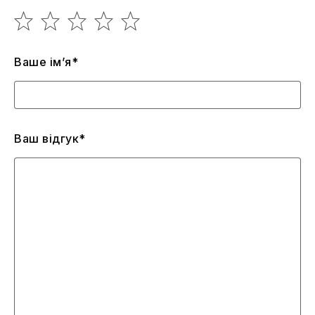
Ваше ім’я*
Ваш відгук*