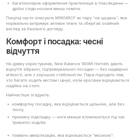
багатоколірне оформлення практичніше в повсякденні —
дрібні сліди носіння менш помітні.
Покупці часто описують M1906RCF як пару “на щодень”, яка
нормально витримує активні тижні та зберігає охайний
вигляд за базового догляду.
Комфорт і посадка: чесні
відчуття
На думку користувачів, New Balance 1906R Hornets дають
відчуття зібраної, підтримувальної посадки — без надмірної
м’якості, але з хорошою стабільністю. Пара підходить тим,
хто багато ходить містом і цінує, коли кросівки відчуваються
надійно на стопі.
Найчастіше згадують:
комфортну посадку, яка відчувається щільною, але без
тиску;
приємну підкладку — ноги менше втомлюються під час
тривалої ходьби;
помірну амортизацію, яка відчувається “міською”: