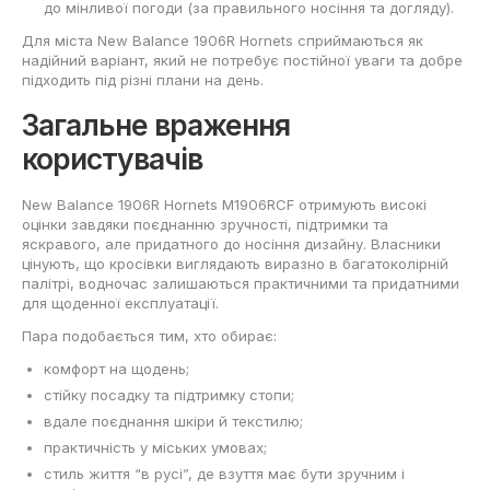
до мінливої погоди (за правильного носіння та догляду).
Для міста New Balance 1906R Hornets сприймаються як
надійний варіант, який не потребує постійної уваги та добре
підходить під різні плани на день.
Загальне враження
користувачів
New Balance 1906R Hornets M1906RCF отримують високі
оцінки завдяки поєднанню зручності, підтримки та
яскравого, але придатного до носіння дизайну. Власники
цінують, що кросівки виглядають виразно в багатоколірній
палітрі, водночас залишаються практичними та придатними
для щоденної експлуатації.
Пара подобається тим, хто обирає:
комфорт на щодень;
стійку посадку та підтримку стопи;
вдале поєднання шкіри й текстилю;
практичність у міських умовах;
стиль життя “в русі”, де взуття має бути зручним і