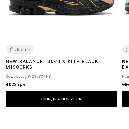
Додати
NEW BALANCE 1906R X KITH BLACK
NE
40
41
42
43
44
4
M1906RKS
EX
Код товару:
S-2358041
Код
4022 грн
699
ШВИДКА ПОКУПКА