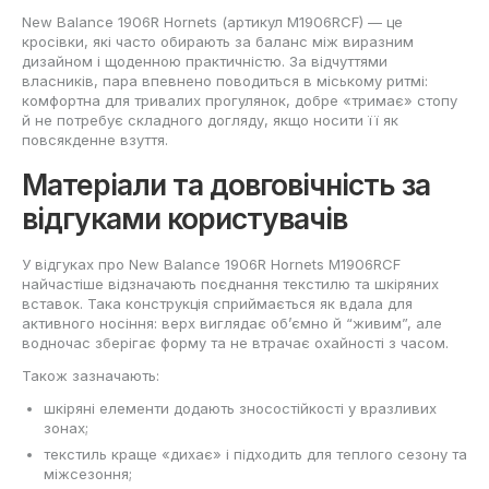
New Balance 1906R Hornets (артикул M1906RCF) — це
кросівки, які часто обирають за баланс між виразним
дизайном і щоденною практичністю. За відчуттями
власників, пара впевнено поводиться в міському ритмі:
комфортна для тривалих прогулянок, добре «тримає» стопу
й не потребує складного догляду, якщо носити її як
повсякденне взуття.
Матеріали та довговічність за
відгуками користувачів
У відгуках про New Balance 1906R Hornets M1906RCF
найчастіше відзначають поєднання текстилю та шкіряних
вставок. Така конструкція сприймається як вдала для
активного носіння: верх виглядає об’ємно й “живим”, але
водночас зберігає форму та не втрачає охайності з часом.
Також зазначають:
шкіряні елементи додають зносостійкості у вразливих
зонах;
текстиль краще «дихає» і підходить для теплого сезону та
міжсезоння;