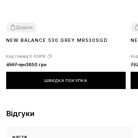
Додати
NEW BALANCE 530 GREY MR530SGD
NE
36
37
38
39
40
41
42
43
44
45
3
Код товару:
S-55919
Код
4597 грн
3650 грн
722
ШВИДКА ПОКУПКА
Відгуки
настя