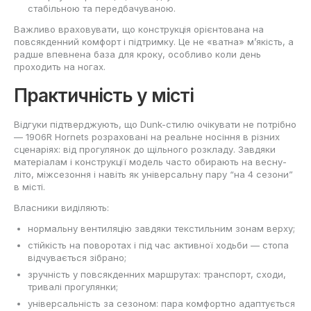
стабільною та передбачуваною.
Важливо враховувати, що конструкція орієнтована на
повсякденний комфорт і підтримку. Це не «ватна» м’якість, а
радше впевнена база для кроку, особливо коли день
проходить на ногах.
Практичність у місті
Відгуки підтверджують, що Dunk-стилю очікувати не потрібно
— 1906R Hornets розраховані на реальне носіння в різних
сценаріях: від прогулянок до щільного розкладу. Завдяки
матеріалам і конструкції модель часто обирають на весну-
літо, міжсезоння і навіть як універсальну пару “на 4 сезони”
в місті.
Власники виділяють:
нормальну вентиляцію завдяки текстильним зонам верху;
стійкість на поворотах і під час активної ходьби — стопа
відчувається зібрано;
зручність у повсякденних маршрутах: транспорт, сходи,
тривалі прогулянки;
універсальність за сезоном: пара комфортно адаптується