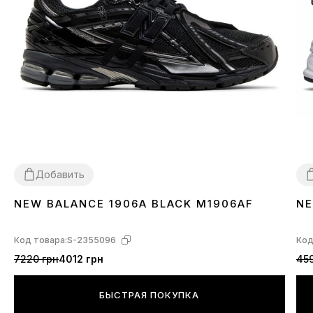
Добавить
NEW BALANCE 1906A BLACK M1906AF
NE
36
37
38
39
40
41
42
43
44
45
3
Код товара:
S-2355096
Код
7220 грн
4012 грн
459
БЫСТРАЯ ПОКУПКА