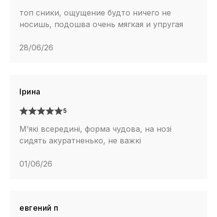
топ сники, ощущение будто ничего не
носишь, подошва очень мягкая и упругая
28/06/26
Ірина
5
М’які всередині, форма чудова, на нозі
сидять акуратненько, не важкі
01/06/26
евгений п