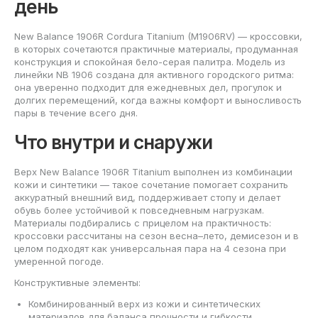
день
New Balance 1906R Cordura Titanium (M1906RV) — кроссовки,
в которых сочетаются практичные материалы, продуманная
конструкция и спокойная бело-серая палитра. Модель из
линейки NB 1906 создана для активного городского ритма:
она уверенно подходит для ежедневных дел, прогулок и
долгих перемещений, когда важны комфорт и выносливость
пары в течение всего дня.
Что внутри и снаружи
Верх New Balance 1906R Titanium выполнен из комбинации
кожи и синтетики — такое сочетание помогает сохранить
аккуратный внешний вид, поддерживает стопу и делает
обувь более устойчивой к повседневным нагрузкам.
Материалы подбирались с прицелом на практичность:
кроссовки рассчитаны на сезон весна–лето, демисезон и в
целом подходят как универсальная пара на 4 сезона при
умеренной погоде.
Конструктивные элементы:
Комбинированный верх из кожи и синтетических
материалов для баланса прочности и гибкости.