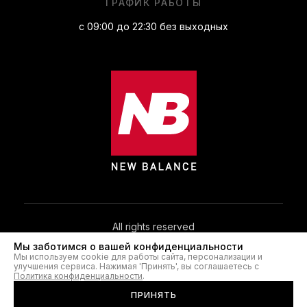
ГРАФИК РАБОТЫ
с 09:00 до 22:30 без выходных
All rights reserved
Мы заботимся о вашей конфиденциальности
Мы используем cookie для работы сайта, персонализации и
© 2026. NB.IN.UA®
улучшения сервиса. Нажимая 'Принять', вы соглашаетесь с
Политика конфиденциальности
.
ПРИНЯТЬ