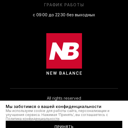
ГРАФИК РАБОТЫ
с 09:00 до 22:30 без выходных
All rights reserved
Мы заботимся о вашей конфиденциальности
Мы используем cookie для работы сайта, персонализации и
© 2026. NB.IN.UA®
улучшения сервиса. Нажимая 'Принять', вы соглашаетесь с
Политика конфиденциальности
.
ПРИНЯТЬ