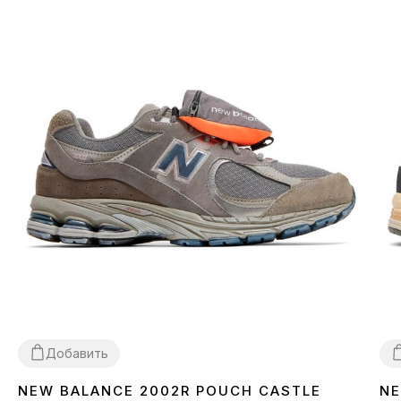
Добавить
NEW BALANCE 2002R POUCH CASTLE
NE
40
41
42
43
44
45
4