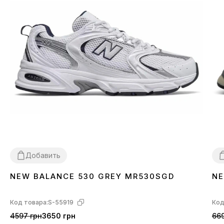
Добавить
NEW BALANCE 530 GREY MR530SGD
NE
36
37
38
39
40
41
42
43
44
45
3
Код товара:
S-55919
Код
4597 грн
3650 грн
669